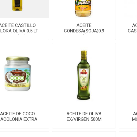
ACEITE CASTILLO
ACEITE
AC
LLORA OLIVA 0.5 LT
CONDESA(SOJA)0.9
CASA
PET(15)
LT(20)
ACEITE DE COCO
ACEITE DE OLIVA
A
DACOLONIA EXTRA
EX/VIRGEN 500M
M
VIRGEN 200ML(12)
EMIGRANTE(12)