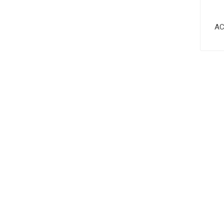
AC
INSCRIBASE PARA RECIBIR LAS ÚLTIMAS
NOVEDADES