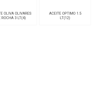
TE OLIVA OLIVARES
ACEITE OPTIMO 1.5
E ROCHA 3 LT(4)
LT(12)
CONTÁCTANOS
Camino Carrasco 4158 esq.
Francisco Schinca
Montevideo, Uruguay
(+598) 2508 31 24
(+598) 096 004 321
Lun. a Vie. de 7hs a 13hs -
14hs a 17hs // Sab 7hs a