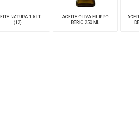
EITE NATURA 1.5 LT
ACEITE OLIVA FILIPPO
ACEI
(12)
BERIO 250 ML
D
E/VIRGEN(12)
INFORMACION
MI CUENTA
Contactenos
Mi cuenta
Ventas Especiales
Mis compras
Envíos y devoluciones
Productos vistos
recientemente
Información de privacidad