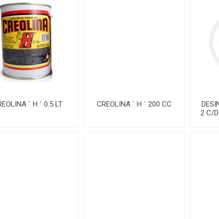
EOLINA ´ H ´ 0.5 LT
CREOLINA ´ H ´ 200 CC
DESI
2 C/D