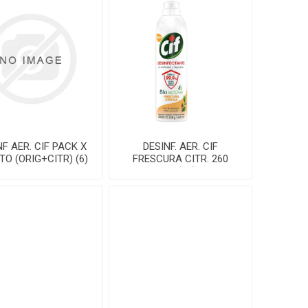
NF AER. CIF PACK X
DESINF. AER. CIF
TO (ORIG+CITR) (6)
FRESCURA CITR. 260
GR(12)