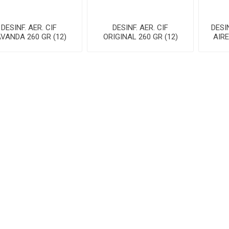
DESINF. AER. CIF
DESINF. AER. CIF
DESI
VANDA 260 GR (12)
ORIGINAL 260 GR (12)
AIR
INFORMACION
MI CUENTA
Contactenos
Mi cuenta
Ventas Especiales
Mis compras
Envíos y devoluciones
Productos vistos
recientemente
Información de privacidad