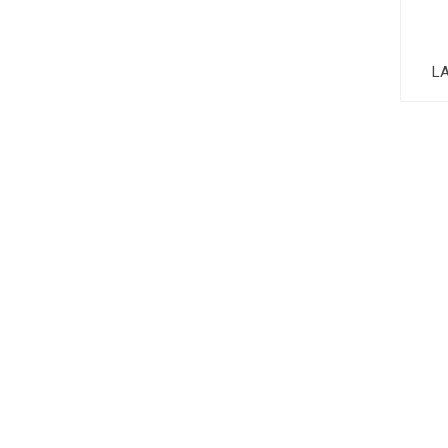
LA
INSCRIBASE PARA RECIBIR LAS ÚLTIMAS
NOVEDADES