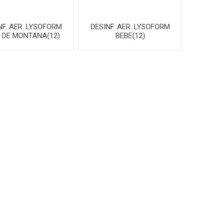
NF. AER. LYSOFORM
DESINF. AER. LYSOFORM
E DE MONTANA(12)
BEBE(12)
CONTÁCTANOS
Camino Carrasco 4158 esq.
Francisco Schinca
Montevideo, Uruguay
(+598) 2508 31 24
(+598) 096 004 321
Lun. a Vie. de 7hs a 13hs -
14hs a 17hs // Sab 7hs a