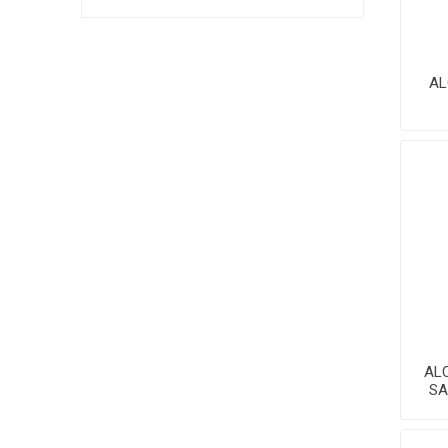
AL
AL
SA