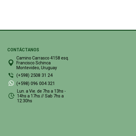
CONTÁCTANOS
Camino Carrasco 4158 esq.
Francisco Schinca
Montevideo, Uruguay
(+598) 2508 31 24
(+598) 096 004 321
Lun. a Vie. de 7hs a 13hs -
14hs a 17hs // Sab 7hs a
12:30hs