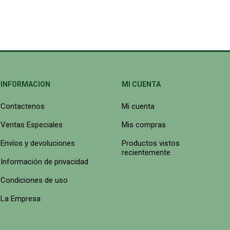
INFORMACION
MI CUENTA
Contactenos
Mi cuenta
Ventas Especiales
Mis compras
Envíos y devoluciones
Productos vistos
recientemente
Información de privacidad
Condiciones de uso
La Empresa