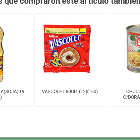
es que compraron este artículo tambié
A(SOJA)0.9
VASCOLET 80GR. (12)(160)
CHOC
)
C/DORA