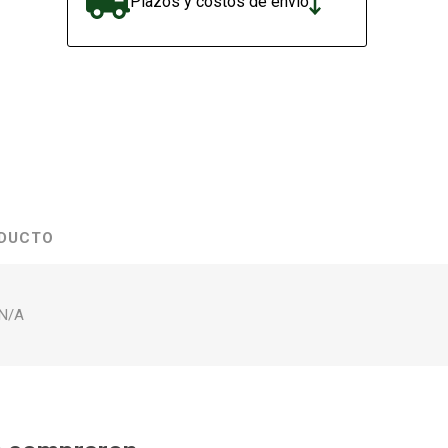
Plazos y costos de envío
ODUCTO
 N/A