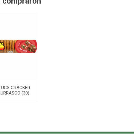
n compraron
TUCS CRACKER
HURRASCO (30)