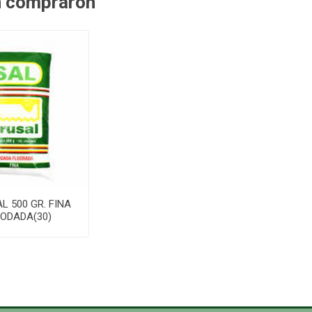
n compraron
L 500 GR. FINA
IODADA(30)