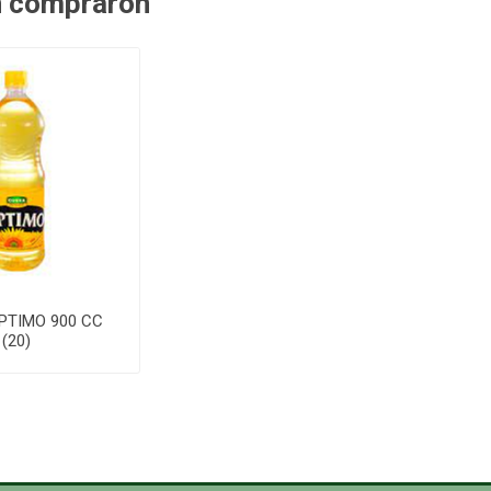
n compraron
PTIMO 900 CC
(20)