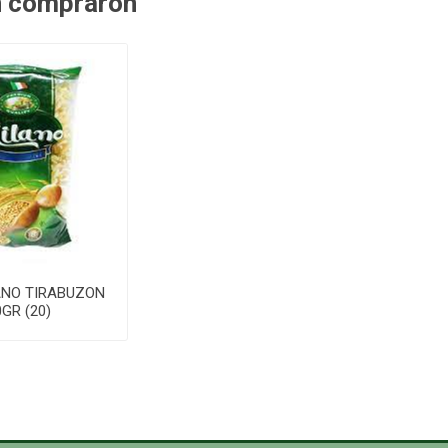
n compraron
ANO TIRABUZON
0GR (20)