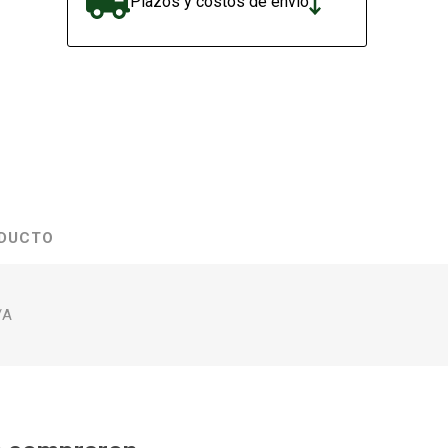
Plazos y costos de envío
ODUCTO
/A