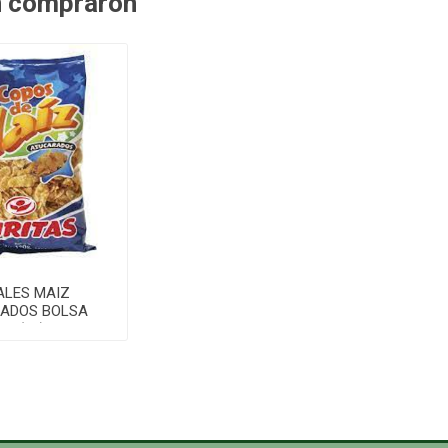
n compraron
ALES MAIZ
ADOS BOLSA
0G(20)