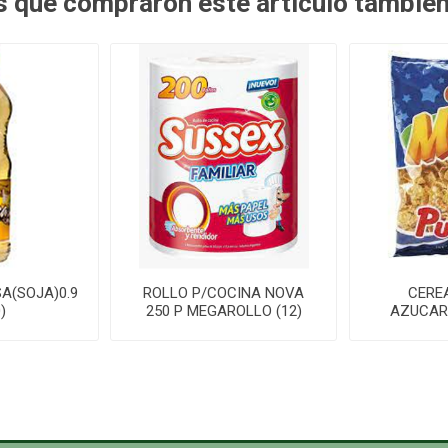
es que compraron este artículo tambié
A(SOJA)0.9
ROLLO P/COCINA NOVA
CERE
)
250 P MEGAROLLO (12)
AZUCAR
20