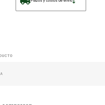
Plazos y costos de envío
ODUCTO
/A