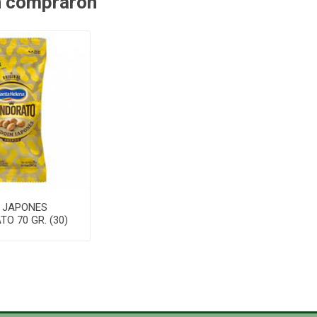
n compraron
 JAPONES
O 70 GR. (30)