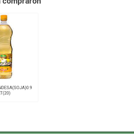
n compraron
NDESA(SOJA)0.9
LT(20)