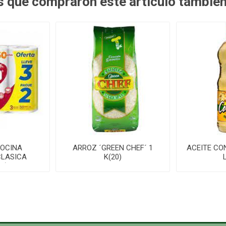
es que compraron este artículo tambié
COCINA
ARROZ ´GREEN CHEF´ 1
ACEITE CO
CLASICA
K(20)
0)