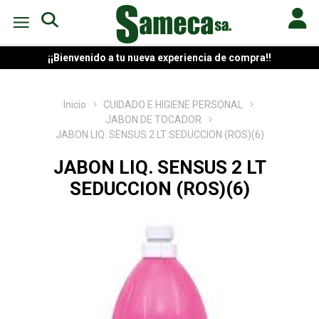
¡¡Bienvenido a tu nueva experiencia de compra!!
Inicio
CUIDADO E HIGIENE PERSONAL
JABON DE TOCADOR
JABON LIQ. SENSUS 2 LT SEDUCCION (ROS)(6)
JABON LIQ. SENSUS 2 LT
SEDUCCION (ROS)(6)