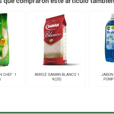
es que compraron este artículo tambié
N CHEF´ 1
ARROZ SAMAN BLANCO 1
JABON
)
K(20)
POMPI