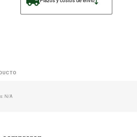
Plazos y costos de envío
ODUCTO
s: N/A