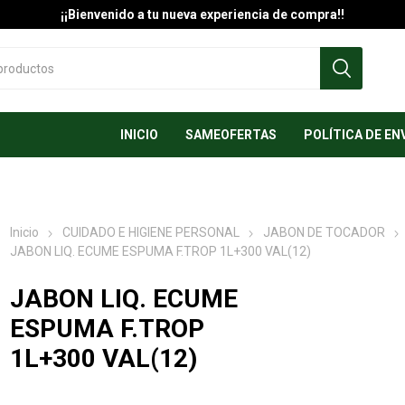
¡¡Bienvenido a tu nueva experiencia de compra!!
INICIO
SAMEOFERTAS
POLÍTICA DE EN
Inicio
CUIDADO E HIGIENE PERSONAL
JABON DE TOCADOR
JABON LIQ. ECUME ESPUMA F.TROP 1L+300 VAL(12)
JABON LIQ. ECUME
ESPUMA F.TROP
1L+300 VAL(12)