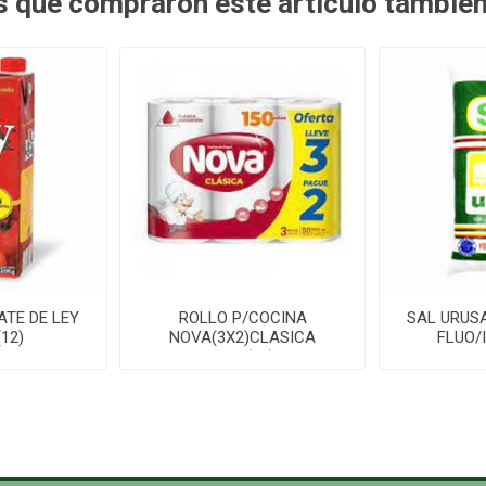
es que compraron este artículo tambié
ATE DE LEY
ROLLO P/COCINA
SAL URUSA
(12)
NOVA(3X2)CLASICA
FLUO/
100P(10)