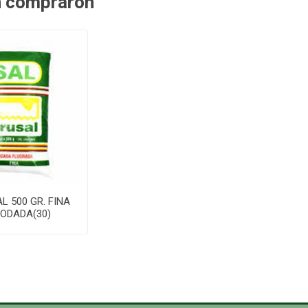
n compraron
L 500 GR. FINA
IODADA(30)