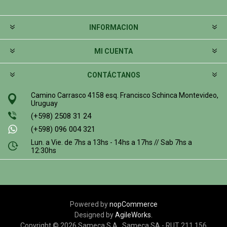
INFORMACION
MI CUENTA
CONTÁCTANOS
Camino Carrasco 4158 esq. Francisco Schinca Montevideo,
Uruguay
(+598) 2508 31 24
(+598) 096 004 321
Lun. a Vie. de 7hs a 13hs - 14hs a 17hs // Sab 7hs a
12:30hs
Powered by
nopCommerce
Designed by
AgileWorks.
Copyright © 2026 Sameca S.A.. Sameca SA - RUT 211 156