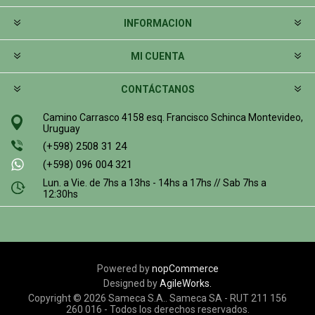
INFORMACION
MI CUENTA
CONTÁCTANOS
Camino Carrasco 4158 esq. Francisco Schinca Montevideo,
Uruguay
(+598) 2508 31 24
(+598) 096 004 321
Lun. a Vie. de 7hs a 13hs - 14hs a 17hs // Sab 7hs a
12:30hs
Powered by
nopCommerce
Designed by
AgileWorks.
Copyright © 2026 Sameca S.A.. Sameca SA - RUT 211 156
260 016 - Todos los derechos reservados.