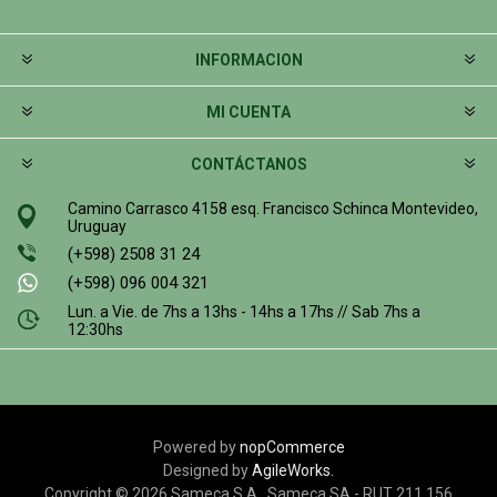
INFORMACION
MI CUENTA
CONTÁCTANOS
Camino Carrasco 4158 esq. Francisco Schinca Montevideo,
Uruguay
(+598) 2508 31 24
(+598) 096 004 321
Lun. a Vie. de 7hs a 13hs - 14hs a 17hs // Sab 7hs a
12:30hs
Powered by
nopCommerce
Designed by
AgileWorks.
Copyright © 2026 Sameca S.A.. Sameca SA - RUT 211 156