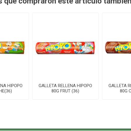
es que compraron este artículo tambié
ENA HIPOPO
GALLETA RELLENA HIPOPO
GALLETA R
HE(36)
80G FRUT (36)
80G 