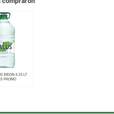
n compraron
 BIDON 6.25 LT
AS PROMO