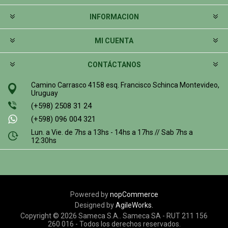
INFORMACION
MI CUENTA
CONTÁCTANOS
Camino Carrasco 4158 esq. Francisco Schinca Montevideo,
Uruguay
(+598) 2508 31 24
(+598) 096 004 321
Lun. a Vie. de 7hs a 13hs - 14hs a 17hs // Sab 7hs a
12:30hs
Powered by
nopCommerce
Designed by
AgileWorks.
Copyright © 2026 Sameca S.A.. Sameca SA - RUT 211 156
260 016 - Todos los derechos reservados.