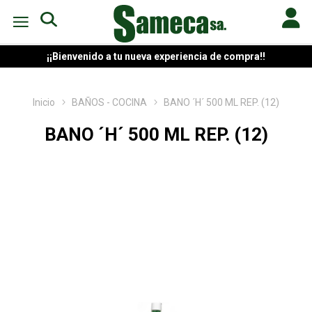
¡¡Bienvenido a tu nueva experiencia de compra!!
Inicio
BAÑOS - COCINA
BANO ´H´ 500 ML REP. (12)
BANO ´H´ 500 ML REP. (12)