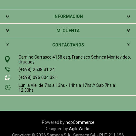
INFORMACION
MI CUENTA
CONTÁCTANOS
Camino Carrasco 4158 esq. Francisco Schinca Montevideo,
Uruguay
(+598) 2508 31 24
(+598) 096 004 321
Lun. a Vie. de 7hs a 13hs - 14hs a 17hs // Sab 7hs a
12:30hs
Powered by
nopCommerce
Designed by
AgileWorks.
Copyright © 2026 Sameca S.A.. Sameca SA - RUT 211 156