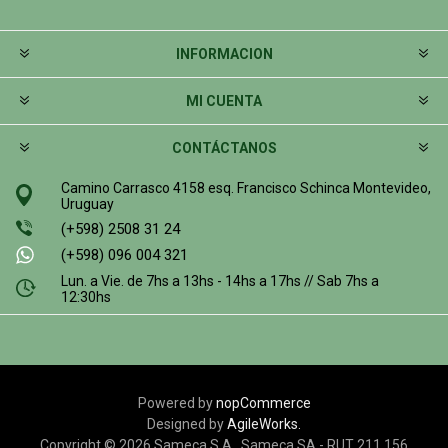
INFORMACION
MI CUENTA
CONTÁCTANOS
Camino Carrasco 4158 esq. Francisco Schinca Montevideo,
Uruguay
(+598) 2508 31 24
(+598) 096 004 321
Lun. a Vie. de 7hs a 13hs - 14hs a 17hs // Sab 7hs a
12:30hs
Powered by
nopCommerce
Designed by
AgileWorks.
Copyright © 2026 Sameca S.A.. Sameca SA - RUT 211 156