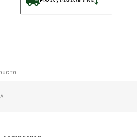
Plazos y costos de envío
ODUCTO
/A