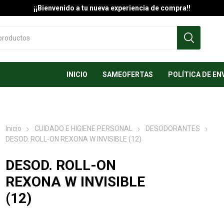
¡¡Bienvenido a tu nueva experiencia de compra!!
INICIO
SAMEOFERTAS
POLÍTICA DE EN
Inicio
CUIDADO E HIGIENE PERSONAL
DESODORANTES
DESOD. ROLL-ON REXONA W INVISIBLE (12)
DESOD. ROLL-ON
REXONA W INVISIBLE
(12)