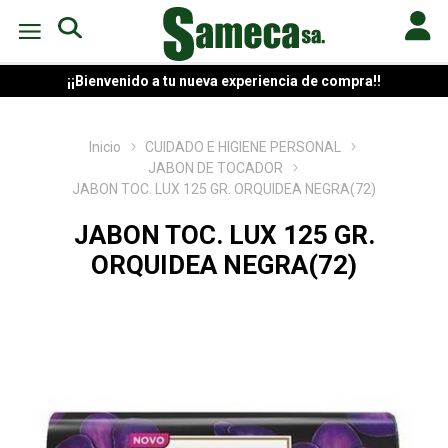
¡¡Bienvenido a tu nueva experiencia de compra!!
Inicio
CUIDADO E HIGIENE PERSONAL
JABON DE TOCADOR
JABON TOC. LUX 125 GR. ORQUIDEA NEGRA(72)
JABON TOC. LUX 125 GR.
ORQUIDEA NEGRA(72)