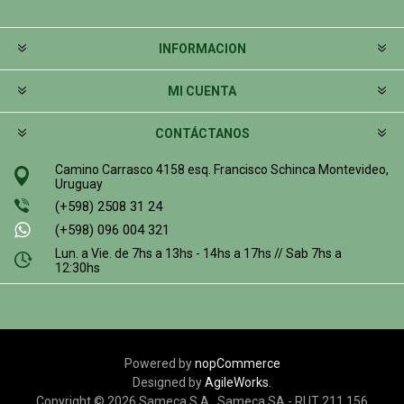
INFORMACION
MI CUENTA
CONTÁCTANOS
Camino Carrasco 4158 esq. Francisco Schinca Montevideo,
Uruguay
(+598) 2508 31 24
(+598) 096 004 321
Lun. a Vie. de 7hs a 13hs - 14hs a 17hs // Sab 7hs a
12:30hs
Powered by
nopCommerce
Designed by
AgileWorks.
Copyright © 2026 Sameca S.A.. Sameca SA - RUT 211 156