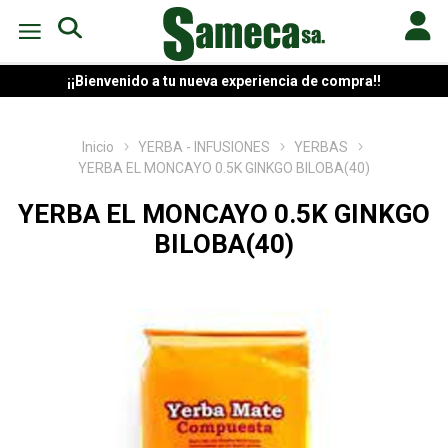
¡¡Bienvenido a tu nueva experiencia de compra!!
Inicio
YERBA - INFUSIONES
YERBAS
YERBA EL MONCAYO 0.5K GINKGO BILOBA(40)
YERBA EL MONCAYO 0.5K GINKGO
BILOBA(40)