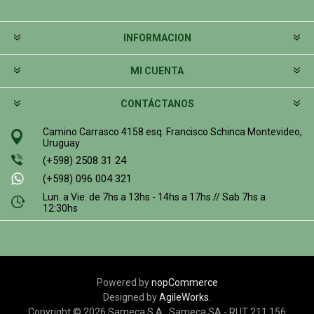
INFORMACION
MI CUENTA
CONTÁCTANOS
Camino Carrasco 4158 esq. Francisco Schinca Montevideo,
Uruguay
(+598) 2508 31 24
(+598) 096 004 321
Lun. a Vie. de 7hs a 13hs - 14hs a 17hs // Sab 7hs a
12:30hs
Powered by
nopCommerce
Designed by
AgileWorks.
Copyright © 2026 Sameca S.A.. Sameca SA - RUT 211 156