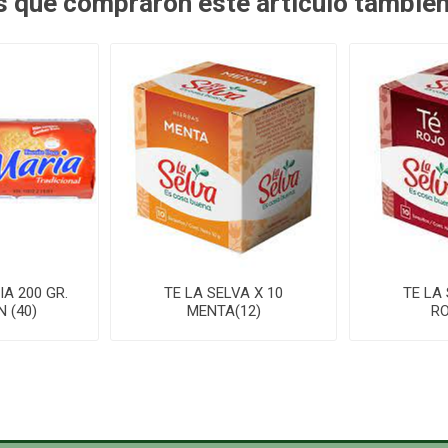
es que compraron este artículo tambié
A 200 GR.
TE LA SELVA X 10
TE LA 
 (40)
MENTA(12)
RO