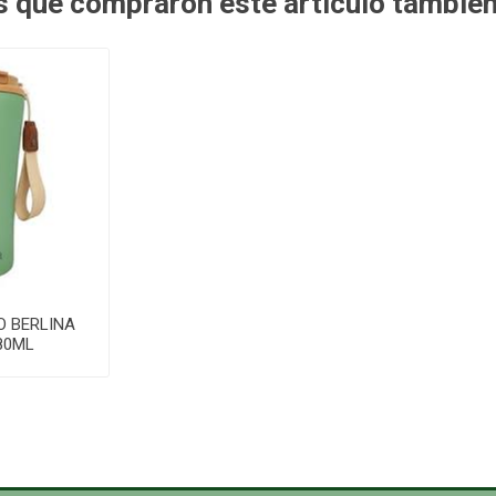
es que compraron este artículo tambié
O BERLINA
80ML