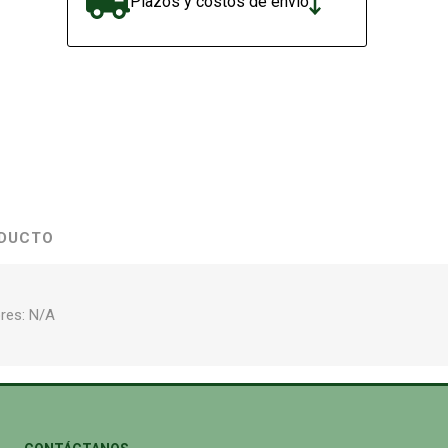
Plazos y costos de envío
ODUCTO
res: N/A