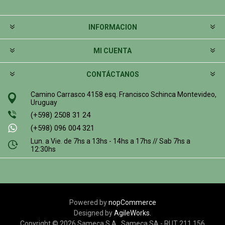
INFORMACION
MI CUENTA
CONTÁCTANOS
Camino Carrasco 4158 esq. Francisco Schinca Montevideo,
Uruguay
(+598) 2508 31 24
(+598) 096 004 321
Lun. a Vie. de 7hs a 13hs - 14hs a 17hs // Sab 7hs a
12:30hs
Powered by
nopCommerce
Designed by
AgileWorks.
Copyright © 2026 Sameca S.A.. Sameca SA - RUT 211 156