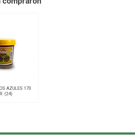
n compraron
OS AZULES 170
R. (24)