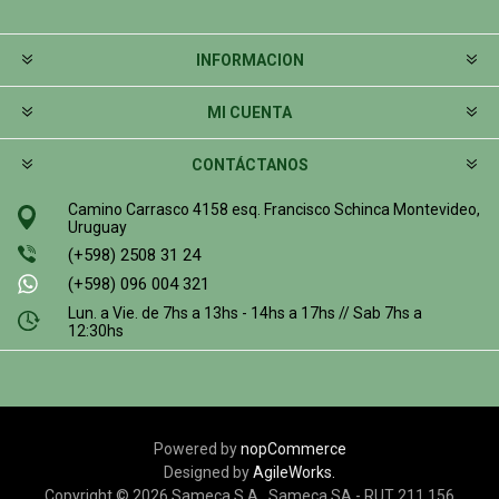
INFORMACION
MI CUENTA
CONTÁCTANOS
Camino Carrasco 4158 esq. Francisco Schinca Montevideo,
Uruguay
(+598) 2508 31 24
(+598) 096 004 321
Lun. a Vie. de 7hs a 13hs - 14hs a 17hs // Sab 7hs a
12:30hs
Powered by
nopCommerce
Designed by
AgileWorks.
Copyright © 2026 Sameca S.A.. Sameca SA - RUT 211 156