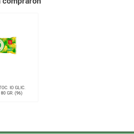
n compraron
OC. IO GLIC.
80 GR. (96)