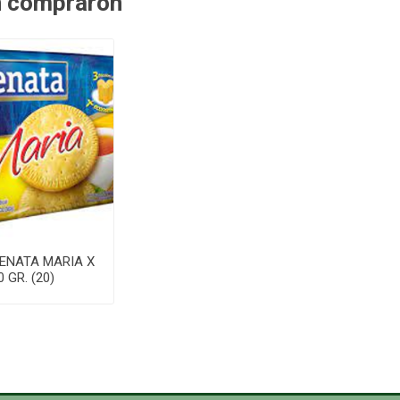
n compraron
ENATA MARIA X
0 GR. (20)