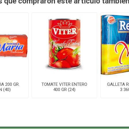
es que compraron este artículo tambié
A 200 GR.
TOMATE VITER ENTERO
GALLETA R
 (40)
400 GR (24)
3 36