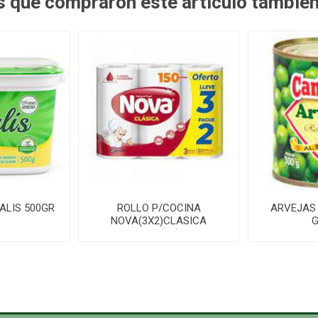
es que compraron este artículo tambié
ALIS 500GR
ROLLO P/COCINA
ARVEJAS
NOVA(3X2)CLASICA
G
100P(10)