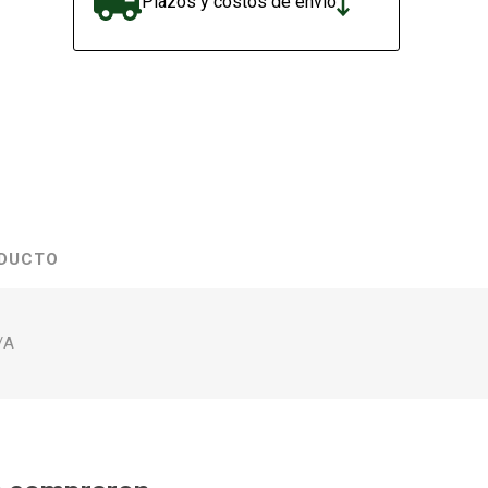
Plazos y costos de envío
ODUCTO
/A