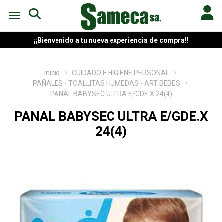
¡¡Bienvenido a tu nueva experiencia de compra!!
Inicio
CUIDADO E HIGIENE PERSONAL
PAÑALES - TOALLITAS HUMEDAS - ART BEBES
PANAL BABYSEC ULTRA E/GDE.X 24(4)
PANAL BABYSEC ULTRA E/GDE.X
24(4)