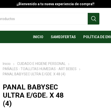
¡¡Bienvenido a tu nueva experiencia de compra!!
INICIO
SAMEOFERTAS
POLÍTICA DE EN
Inicio
CUIDADO E HIGIENE PERSONAL
PAÑALES - TOALLITAS HUMEDAS - ART BEBES
PANAL BABYSEC ULTRA E/GDE. X 48 (4)
PANAL BABYSEC
ULTRA E/GDE. X 48
(4)