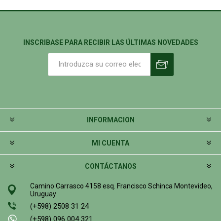
INSCRIBASE PARA RECIBIR LAS ÚLTIMAS NOVEDADES
INFORMACION
MI CUENTA
CONTÁCTANOS
Camino Carrasco 4158 esq. Francisco Schinca Montevideo,
Uruguay
(+598) 2508 31 24
(+598) 096 004 321