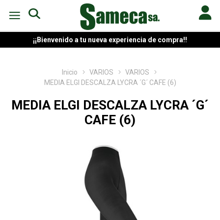
¡¡Bienvenido a tu nueva experiencia de compra!!
Inicio
VARIOS
VARIOS
MEDIA ELGI DESCALZA LYCRA ´G´ CAFE (6)
MEDIA ELGI DESCALZA LYCRA ´G´
CAFE (6)