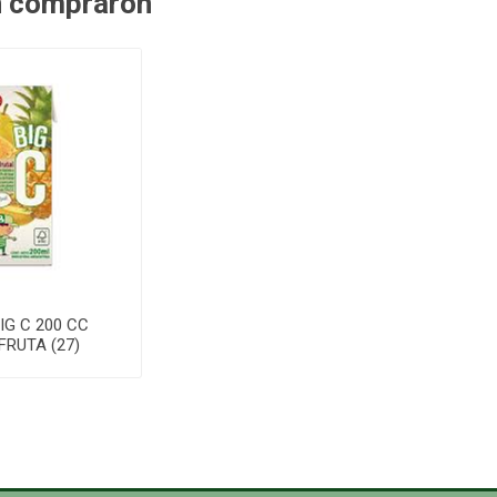
n compraron
IG C 200 CC
FRUTA (27)