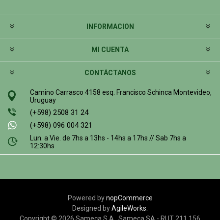
INFORMACION
MI CUENTA
CONTÁCTANOS
Camino Carrasco 4158 esq. Francisco Schinca Montevideo,
Uruguay
(+598) 2508 31 24
(+598) 096 004 321
Lun. a Vie. de 7hs a 13hs - 14hs a 17hs // Sab 7hs a
12:30hs
Powered by
nopCommerce
Designed by
AgileWorks.
Copyright © 2026 Sameca S.A.. Sameca SA - RUT 211 156