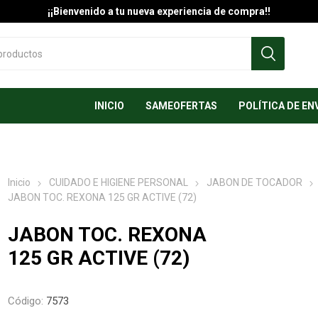
¡¡Bienvenido a tu nueva experiencia de compra!!
INICIO
SAMEOFERTAS
POLÍTICA DE EN
Inicio
CUIDADO E HIGIENE PERSONAL
JABON DE TOCADOR
JABON TOC. REXONA 125 GR ACTIVE (72)
JABON TOC. REXONA
125 GR ACTIVE (72)
Código:
7573