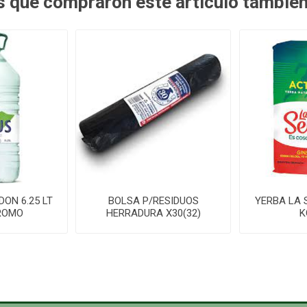
es que compraron este artículo tambié
DON 6.25 LT
BOLSA P/RESIDUOS
YERBA LA 
ROMO
HERRADURA X30(32)
K
ROLLO C/FUELLE