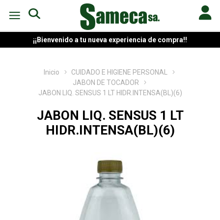
¡¡Bienvenido a tu nueva experiencia de compra!!
Inicio
CUIDADO E HIGIENE PERSONAL
JABON DE TOCADOR
JABON LIQ. SENSUS 1 LT HIDR.INTENSA(BL)(6)
JABON LIQ. SENSUS 1 LT
HIDR.INTENSA(BL)(6)