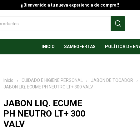
¡¡Bienvenido a tu nueva experiencia de compra!!
INICIO
SAMEOFERTAS
POLÍTICA DE EN
Inicio
CUIDADO E HIGIENE PERSONAL
JABON DE TOCADOR
JABON LIQ. ECUME PH NEUTRO LT+ 300 VALV
JABON LIQ. ECUME
PH NEUTRO LT+ 300
VALV