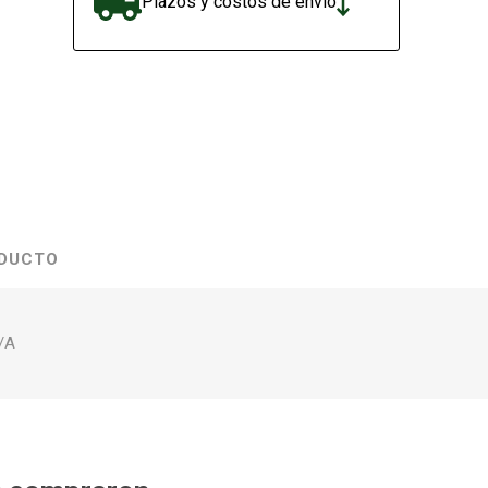
Plazos y costos de envío
ODUCTO
/A