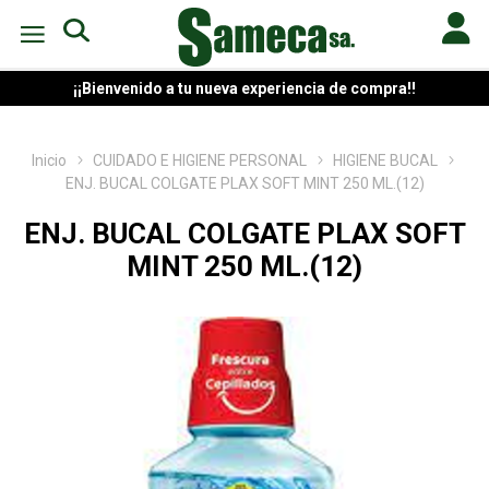
¡¡Bienvenido a tu nueva experiencia de compra!!
Inicio
CUIDADO E HIGIENE PERSONAL
HIGIENE BUCAL
ENJ. BUCAL COLGATE PLAX SOFT MINT 250 ML.(12)
ENJ. BUCAL COLGATE PLAX SOFT
MINT 250 ML.(12)