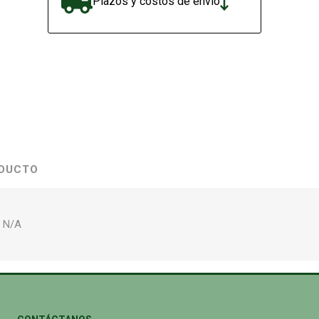
Plazos y costos de envío
ODUCTO
: N/A